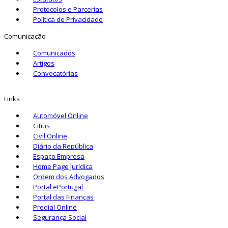
Protocolos e Parcerias
Política de Privacidade
Comunicação
Comunicados
Artigos
Convocatórias
Links
Automóvel Online
Citius
Civil Online
Diário da República
Espaço Empresa
Home Page Jurídica
Ordem dos Advogados
Portal ePortugal
Portal das Finanças
Predial Online
Segurança Social