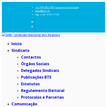
916 062 509
+351
(Chamada para rede móvel nacional)
geral@snr.pt
Seg. a Sex. 9:00-17:00
Início
Sindicato
Contactos
Órgãos Sociais
Delegados Sindicais
Publicações BTE
Estatutos
Regulamento Eleitoral
Protocolos e Parcerias
Comunicação